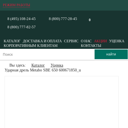
РЕЖИМ РАБОТЫ
8 (495) 108-24-45
8 (800) 777-28-45
0
8 (800) 777-82-57
КАТАЛОГ
ДОСТАВКА И ОПЛАТА
СЕРВИС
О НАС
АКЦИИ
УЦЕНКА
КОРПОРАТИВНЫМ КЛИЕНТАМ
КОНТАКТЫ
Вы здесь:
Каталог
Уценка
Ударная дрель Metabo SBE 650 600671850_u