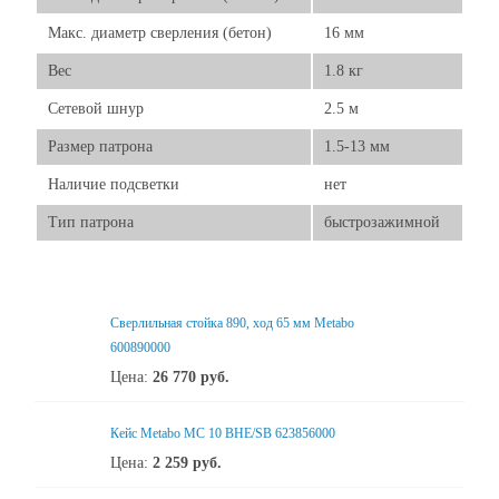
Макс. диаметр сверления (бетон)
16 мм
Вес
1.8 кг
Сетевой шнур
2.5 м
Размер патрона
1.5-13 мм
Наличие подсветки
нет
Тип патрона
быстрозажимной
Свеpлильная стойка 890, ход 65 мм Metabo
600890000
Цена:
26 770
руб.
Кейс Metabo MC 10 BHE/SB 623856000
Цена:
2 259
руб.