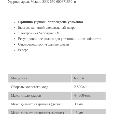
Ударная дрель Metabo SBE 650 600671850_u
Причина уценки: повреждена упаковка
Быстрозажимной сверлильный патрон
Электроника Variospeed (V)
Регулировочное колесо для установки числа оборотов
Отключающиеся угольные щетки
Реверс
Мощность
650 Вт
Обороты холостого хода
2.800/мин
Макс. число ударов
44.800/мин
Макс. диаметр сверления (дерево)
30 мм
Макс. диаметр сверления (металл)
13 мм