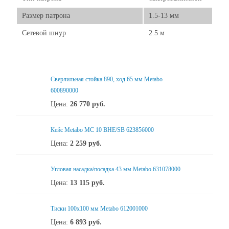
Размер патрона
1.5-13 мм
Сетевой шнур
2.5 м
Свеpлильная стойка 890, ход 65 мм Metabo
600890000
Цена:
26 770
руб.
Кейс Metabo MC 10 BHE/SB 623856000
Цена:
2 259
руб.
Угловая насадка/посадка 43 мм Metabo 631078000
Цена:
13 115
руб.
Тиски 100х100 мм Metabo 612001000
Цена:
6 893
руб.