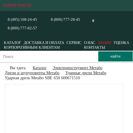
РЕЖИМ РАБОТЫ
8 (495) 108-24-45
8 (800) 777-28-45
0
8 (800) 777-82-57
КАТАЛОГ
ДОСТАВКА И ОПЛАТА
СЕРВИС
О НАС
АКЦИИ
УЦЕНКА
КОРПОРАТИВНЫМ КЛИЕНТАМ
КОНТАКТЫ
Вы здесь:
Каталог
Электроинструмент Метабо
Дрели и шуруповерты Метабо
Ударные дрели Метабо
Ударная дрель Metabo SBE 650 600671510