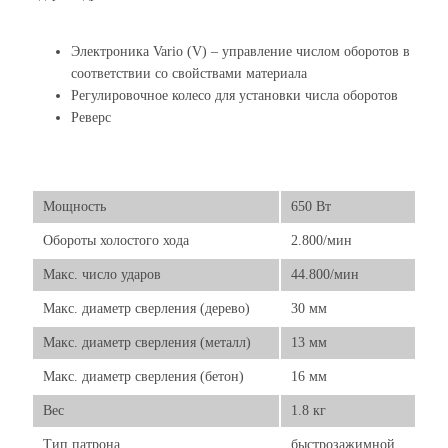
Электроника Vario (V) – управление числом оборотов в
соответствии со свойствами материала
Регулировочное колесо для установки числа оборотов
Реверс
Мощность
650 Вт
Обороты холостого хода
2.800/мин
Макс. число ударов
44.800/мин
Макс. диаметр сверления (дерево)
30 мм
Макс. диаметр сверления (металл)
13 мм
Макс. диаметр сверления (бетон)
16 мм
Вес
1.8 кг
Тип патрона
быстрозажимной