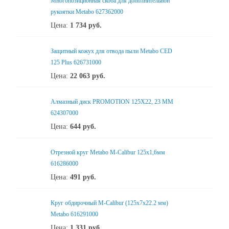
Многопозиционная скоба для дополнительной
рукоятки Metabo 627362000
Цена:
1 734
руб.
Защитный кожух для отвода пыли Metabo CED
125 Plus 626731000
Цена:
22 063
руб.
Алмазный диск PROMOTION 125X22, 23 ММ
624307000
Цена:
644
руб.
Отрезной круг Metabo M-Calibur 125x1,6мм
616286000
Цена:
491
руб.
Круг обдирочный M-Calibur (125x7х22.2 мм)
Metabo 616291000
Цена:
1 331
руб.