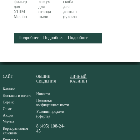
фильтр
кожух
скоба
для
для
для
УШМ
отвода
дополнительной
Metabo
пыли
рукоятки
(630709000)
Metabo
Metabo
CED
627362000
125
Plus
Подробнее
Подробнее
Подробнее
626731000
САЙТ
ОБЩИЕ
ЛИЧНЫЙ
СВЕДЕНИЯ
КАБИНЕТ
Каталог
Новости
Доставка и оплата
Политика
Сервис
конфиденциальности
О нас
Условия продажи
Акции
(оферта)
Уценка
8 (495) 108-24-
Корпоративным
45
клиентам
Контакты