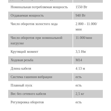
Номинальная потребляемая мощность
1550 Вт
Отдаваемая мощность
940 Вт
Число оборотов холостого хода
2.800 - 11.000/
мин
Число оборотов при номинальной
11.000/мин
нагрузке
Крутящий момент
3,5 Нм
Ходовая резьба
М14
Длина кабеля
4.13 м
Система гашения вибрации
есть
Плавный пуск
есть
Вес без сетевого кабеля
2,5 кг
Регулировка оборотов
есть