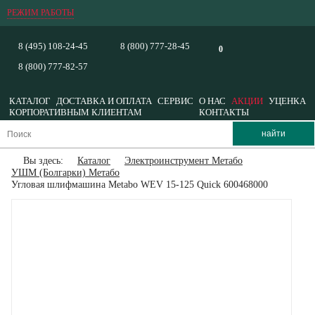
РЕЖИМ РАБОТЫ
8 (495) 108-24-45
8 (800) 777-28-45
0
8 (800) 777-82-57
КАТАЛОГ
ДОСТАВКА И ОПЛАТА
СЕРВИС
О НАС
АКЦИИ
УЦЕНКА
КОРПОРАТИВНЫМ КЛИЕНТАМ
КОНТАКТЫ
Вы здесь:
Каталог
Электроинструмент Метабо
УШМ (Болгарки) Метабо
Угловая шлифмашина Metabo WEV 15-125 Quick 600468000