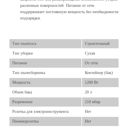
различных поверхностей. Питание от сети
поддерживает постоянную мощность без необходимости
подзарядки.
Тип пылесоса
Строительный
Тип уборки
Сухая
Питание
От сети
Тип пылесборника
Контейнер (бак)
Мощность
1200 Вт
Объем бака
20 л
Разрежение
210 мбар
Розетка для электроинструмента
Нет
Пневморозетка
Нет