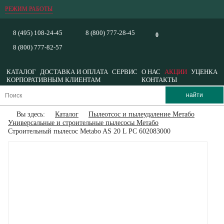
РЕЖИМ РАБОТЫ
8 (495) 108-24-45
8 (800) 777-28-45
0
8 (800) 777-82-57
КАТАЛОГ
ДОСТАВКА И ОПЛАТА
СЕРВИС
О НАС
АКЦИИ
УЦЕНКА
КОРПОРАТИВНЫМ КЛИЕНТАМ
КОНТАКТЫ
Вы здесь:
Каталог
Пылеотсос и пылеудаление Метабо
Универсальные и строительные пылесосы Метабо
Строительный пылесос Metabo AS 20 L PC 602083000