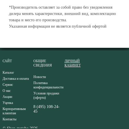
*Производитель оставляет за собой право без уведомления
дилера менять характеристики, внешний вид, комплектацию
товара и место его производства.
Указанная информация не является публичной офертой
САЙТ
ОБЩИЕ
ЛИЧНЫЙ
СВЕДЕНИЯ
КАБИНЕТ
Каталог
Новости
Доставка и оплата
Политика
Сервис
конфиденциальности
О нас
Условия продажи
Акции
(оферта)
Уценка
8 (495) 108-24-
Корпоративным
45
клиентам
Контакты
© Shop-metabo 2026