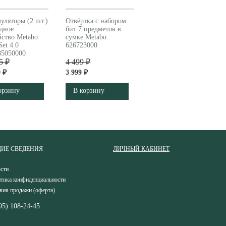
уляторы (2 шт.)
Отвёртка с набором
ядное
бит 7 предметов в
йство Metabo
сумке Metabo
Set 4.0
626723000
5050000
5 ₽
4 499 ₽
 ₽
3 999 ₽
орзину
В корзину
ИЕ СВЕДЕНИЯ
ЛИЧНЫЙ КАБИНЕТ
сти
тика конфиденциальности
вия продажи (оферта)
95) 108-24-45