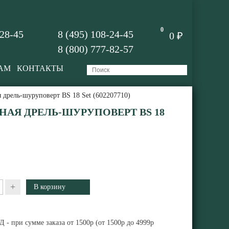
0
-28-45
8 (495) 108-24-45
0 ₽
8 (800) 777-82-57
АМ
КОНТАКТЫ
 дрель-шуруповерт BS 18 Set (602207710)
АЯ ДРЕЛЬ-ШУРУПОВЕРТ BS 18
+
 - при сумме заказа от 1500р (от 1500р до 4999р