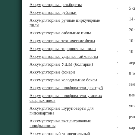
Аккумуляторные резьборезы
· 5 свер
Аккумуляторные рубанки
· 14 све
Аккумуляторные ручные циркулярные
пилы
· 20 нас
Аккумуляторные сабельные пилы
Аккумуляторные технические фены
· 10 нас
Аккумуляторные торцовочные пилы
· 10 нас
Аккумуляторные ударные гайковерты
· держат
Аккумуляторные УШМ (болгарки)
Аккумуляторные фонари
· 8 тор
Аккумуляторные холодильные боксы
· зенков
Аккумуляторные шлифователи для труб
· центр
Аккумуляторные шлифователи угловых
сварных швов
· универ
Аккумуляторные шуруповерты для
гипсокартона
· рулетк
Аккумуляторные эксцентриковые
шлифмашины
· каран
Аккумуляторный универсальный