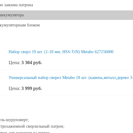
н зажима патрона
 аккумулятора
ккумуляторным блоком
Набор сверл 19 шт. (1-10 мм; HSS-TiN) Metabo 627156000
Цена:
3 304
руб.
Универсальный набор сверел Metabo 18 шт. (камень,металл,дерево 3
Цена:
3 999
руб.
ль-шуруповерт;
трозажимной сверлильный патрон;
чок для ношения на ремне;