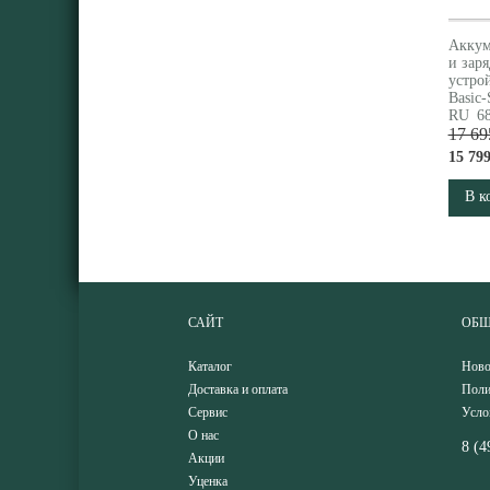
Аккум
и зар
устро
Basic-
RU_68
17 69
15 799
В к
САЙТ
ОБЩ
Каталог
Ново
Доставка и оплата
Поли
Сервис
Усло
О нас
8 (4
Акции
Уценка