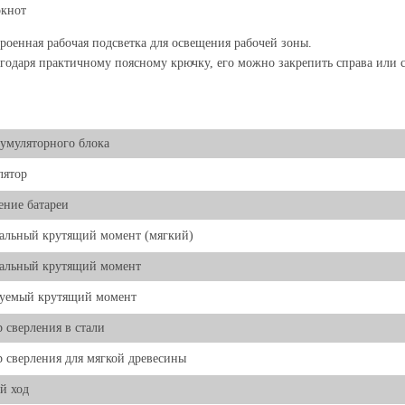
нот
роенная рабочая подсветка для освещения рабочей зоны.
годаря практичному поясному крючку, его можно закрепить справа или с
умуляторного блока
лятор
ние батареи
альный крутящий момент (мягкий)
альный крутящий момент
руемый крутящий момент
 сверления в стали
 сверления для мягкой древесины
й ход