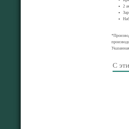
2 а
Зар
Наб
*Производ
производс
Указанна
С эт