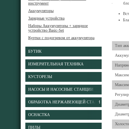
инструмент
· блок
Аккумуляторы
Вст
Зарядные устройства
Бла
Наборы Аккумуляторы + зарядное
устройство Basic-Set
Куртки с подогревом от аккумулятора
Тип акк
БУТИК
Аккуму
ИЗМЕРИТЕЛЬНАЯ ТЕХНИКА
Напряже
Максим
КУСТОРЕЗЫ
Максим
НАСОСЫ И НАСОСНЫЕ СТАНЦИИ
Регули
ОБРАБОТКА НЕРЖАВЕЮЩЕЙ СТАЛИ
Диаметр
Диаметр
ОСНАСТКА
Холосто
ПИЛЫ