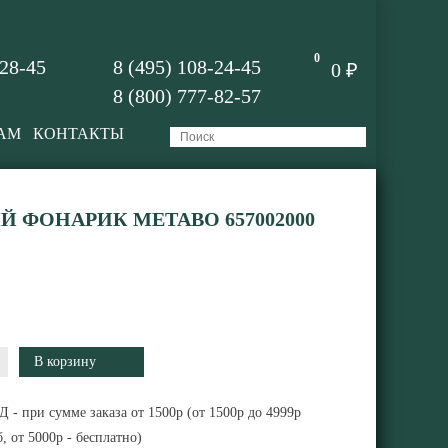
0
-28-45
8 (495) 108-24-45
0 ₽
8 (800) 777-82-57
АМ
КОНТАКТЫ
 ФОНАРИК METABO 657002000
 - при сумме заказа от 1500р (от 1500р до 4999р
, от 5000р - бесплатно)