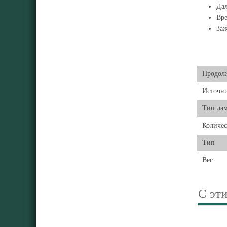
Дал
Вре
Заж
Продолж
Источн
Тип ла
Количес
Тип
Вес
С эт