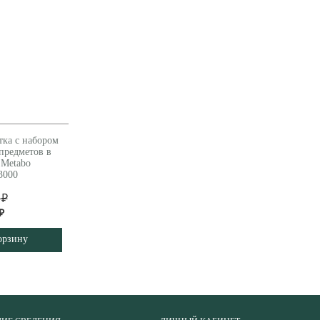
тка с набором
 предметов в
 Metabo
3000
 ₽
₽
орзину