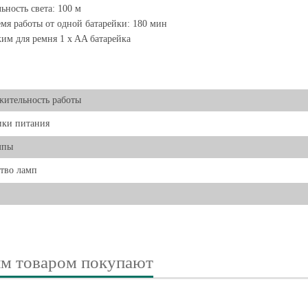
ьность света: 100 м
мя работы от одной батарейки: 180 мин
им для ремня 1 x AA батарейка
ительность работы
ики питания
мпы
тво ламп
им товаром покупают