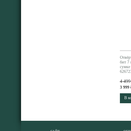
Отвёр
бит 7
сумке
62672
4 499
3 999 
В к