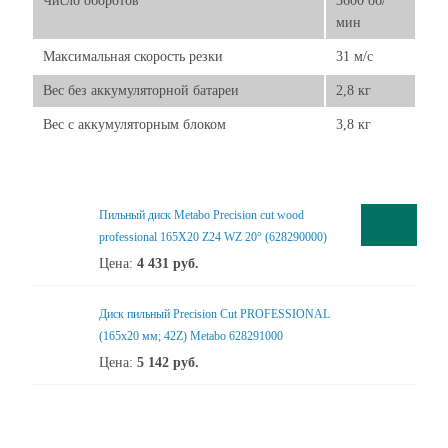
Число оборотов
3600 об/
мин
Максимальная скорость резки
31 м/с
Вес без аккумуляторной батареи
2,8 кг
Вес с аккумуляторным блоком
3,8 кг
Пильный диск Metabo Precision cut wood
professional 165X20 Z24 WZ 20° (628290000)
Цена:
4 431
руб.
Диск пильный Precision Cut PROFESSIONAL
(165x20 мм; 42Z) Metabo 628291000
Цена:
5 142
руб.