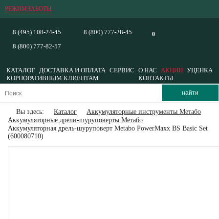
РЕЖИМ РАБОТЫ
8 (495) 108-24-45
8 (800) 777-28-45
0
8 (800) 777-82-57
КАТАЛОГ
ДОСТАВКА И ОПЛАТА
СЕРВИС
О НАС
АКЦИИ
УЦЕНКА
КОРПОРАТИВНЫМ КЛИЕНТАМ
КОНТАКТЫ
Вы здесь:
Каталог
Аккумуляторные инструменты Метабо
Аккумуляторные дрели-шуруповерты Метабо
Аккумуляторная дрель-шуруповерт Metabo PowerMaxx BS Basic Set
(600080710)