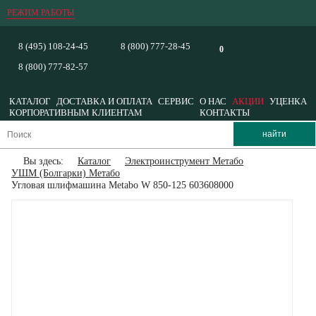
РЕЖИМ РАБОТЫ
8 (495) 108-24-45
8 (800) 777-28-45
0
8 (800) 777-82-57
КАТАЛОГ
ДОСТАВКА И ОПЛАТА
СЕРВИС
О НАС
АКЦИИ
УЦЕНКА
КОРПОРАТИВНЫМ КЛИЕНТАМ
КОНТАКТЫ
Вы здесь:
Каталог
Электроинструмент Метабо
УШМ (Болгарки) Метабо
Угловая шлифмашина Metabo W 850-125 603608000