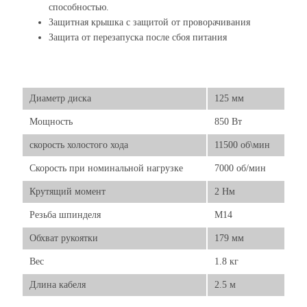
способностью.
Защитная крышка с защитой от проворачивания
Защита от перезапуска после сбоя питания
Диаметр диска
125 мм
Мощность
850 Вт
скорость холостого хода
11500 об\мин
Скорость при номинальной нагрузке
7000 об/мин
Крутящий момент
2 Нм
Резьба шпинделя
М14
Обхват рукоятки
179 мм
Вес
1.8 кг
Длина кабеля
2.5 м