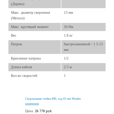
(Дерево)
Макс. диаметр сверления
13 мм
(Металл)
Макс. крутящий момент
10 Нм
Вес
1.8 кг
Патрон
быстрозажимной / 1.5-13
мм
Крепление патрона
1/2
Длина кабеля
2.5 м
Кол-во скоростей
1
Свеpлильная стойка 890, ход 65 мм Metabo
600890000
Цена:
26 770
руб.