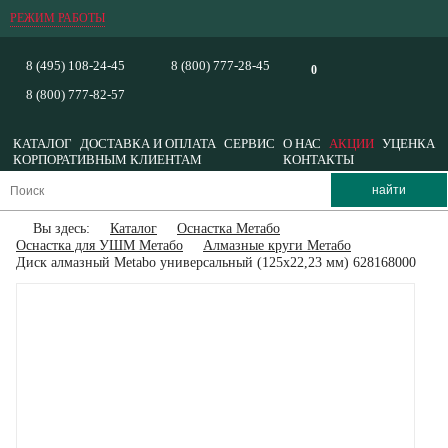
РЕЖИМ РАБОТЫ
8 (495) 108-24-45
8 (800) 777-28-45
0
8 (800) 777-82-57
КАТАЛОГ
ДОСТАВКА И ОПЛАТА
СЕРВИС
О НАС
АКЦИИ
УЦЕНКА
КОРПОРАТИВНЫМ КЛИЕНТАМ
КОНТАКТЫ
Вы здесь:
Каталог
Оснастка Метабо
Оснастка для УШМ Метабо
Алмазные круги Метабо
Диск алмазный Metabo универсальный (125x22,23 мм) 628168000