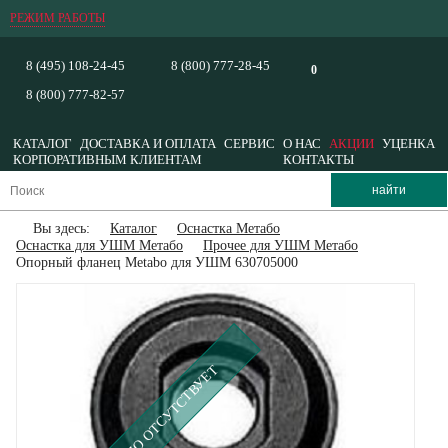
РЕЖИМ РАБОТЫ
8 (495) 108-24-45
8 (800) 777-28-45
0
8 (800) 777-82-57
КАТАЛОГ
ДОСТАВКА И ОПЛАТА
СЕРВИС
О НАС
АКЦИИ
УЦЕНКА
КОРПОРАТИВНЫМ КЛИЕНТАМ
КОНТАКТЫ
Вы здесь:
Каталог
Оснастка Метабо
Оснастка для УШМ Метабо
Прочее для УШМ Метабо
Опорный фланец Metabo для УШМ 630705000
ВРЕМЕННО ОТСУТСТВУЕТ