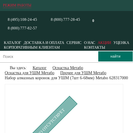
РЕЖИМ РАБОТЫ
8 (495) 108-24-45
8 (800) 777-28-45
0
8 (800) 777-82-57
КАТАЛОГ
ДОСТАВКА И ОПЛАТА
СЕРВИС
О НАС
АКЦИИ
УЦЕНКА
КОРПОРАТИВНЫМ КЛИЕНТАМ
КОНТАКТЫ
Вы здесь:
Каталог
Оснастка Метабо
Оснастка для УШМ Метабо
Прочее для УШМ Метабо
Набор алмазных коронок для УШМ (7шт 6-68мм) Metabo 628317000
ВРЕМЕННО ОТСУТСТВУЕТ