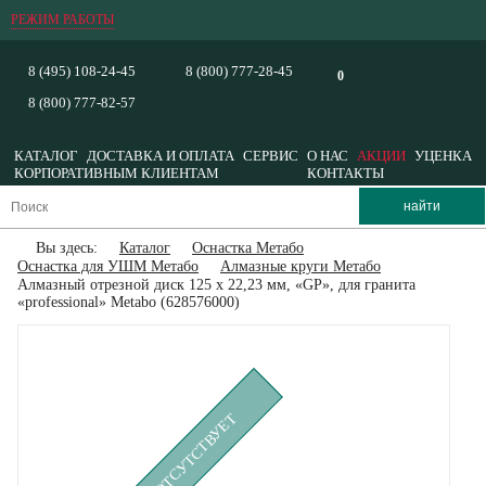
РЕЖИМ РАБОТЫ
8 (495) 108-24-45
8 (800) 777-28-45
0
8 (800) 777-82-57
КАТАЛОГ
ДОСТАВКА И ОПЛАТА
СЕРВИС
О НАС
АКЦИИ
УЦЕНКА
КОРПОРАТИВНЫМ КЛИЕНТАМ
КОНТАКТЫ
Вы здесь:
Каталог
Оснастка Метабо
Оснастка для УШМ Метабо
Алмазные круги Метабо
Алмазный отрезной диск 125 x 22,23 мм, «GP», для гранита
«professional» Metabo (628576000)
ВРЕМЕННО ОТСУТСТВУЕТ