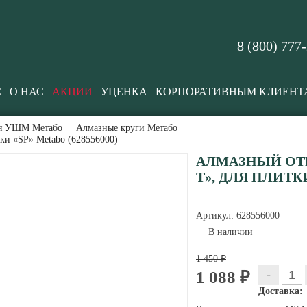
8 (800) 777
С
О НАС
АКЦИИ
УЦЕНКА
КОРПОРАТИВНЫМ КЛИЕНТ
ля УШМ Метабо
Алмазные круги Метабо
тки «SP» Metabo (628556000)
АЛМАЗНЫЙ ОТРЕ
T», ДЛЯ ПЛИТКИ
Артикул:
628556000
В наличии
1 450 ₽
-
1 088 ₽
Доставка: