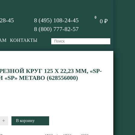
0
-28-45
8 (495) 108-24-45
0 ₽
8 (800) 777-82-57
АМ
КОНТАКТЫ
ЗНОЙ КРУГ 125 X 22,23 ММ, «SP-
 «SP» METABO (628556000)
+