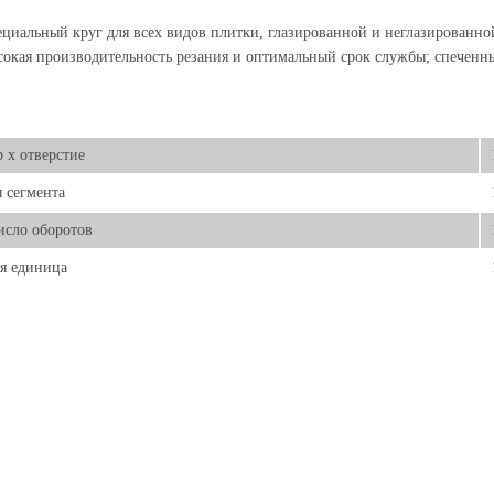
циальный круг для всех видов плитки, глазированной и неглазированно
окая производительность резания и оптимальный срок службы; спеченны
 х отверстие
 сегмента
исло оборотов
я единица