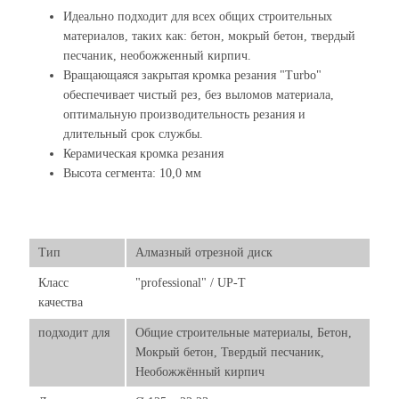
Идеально подходит для всех общих строительных
материалов, таких как: бетон, мокрый бетон, твердый
песчаник, необожженный кирпич.
Вращающаяся закрытая кромка резания "Turbo"
обеспечивает чистый рез, без выломов материала,
оптимальную производительность резания и
длительный срок службы.
Керамическая кромка резания
Высота сегмента: 10,0 мм
Тип
Алмазный отрезной диск
Класс
"professional" / UP-T
качества
подходит для
Общие строительные материалы, Бетон,
Мокрый бетон, Твердый песчаник,
Необожжённый кирпич