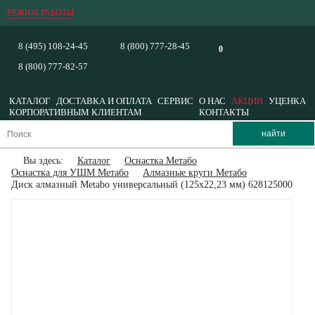
РЕЖИМ РАБОТЫ
8 (495) 108-24-45
8 (800) 777-28-45
0
8 (800) 777-82-57
КАТАЛОГ
ДОСТАВКА И ОПЛАТА
СЕРВИС
О НАС
АКЦИИ
УЦЕНКА
КОРПОРАТИВНЫМ КЛИЕНТАМ
КОНТАКТЫ
Вы здесь:
Каталог
Оснастка Метабо
Оснастка для УШМ Метабо
Алмазные круги Метабо
Диск алмазный Metabo универсальный (125x22,23 мм) 628125000