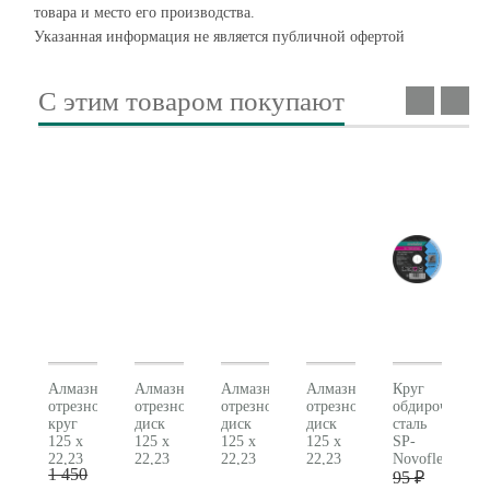
товара и место его производства.
Указанная информация не является публичной офертой
С этим товаром покупают
Алмазный
Алмазный
Алмазный
Алмазный
Круг
отрезной
отрезной
отрезной
отрезной
обдирочный
круг
диск
диск
диск
сталь
125 x
125 x
125 x
125 x
SP-
22,23
22,23
22,23
22,23
Novoflex
1 450
мм,
мм,
мм,
мм,
Metabo (125x6
95 ₽