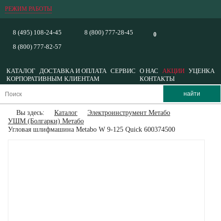
РЕЖИМ РАБОТЫ
8 (495) 108-24-45
8 (800) 777-28-45
0
8 (800) 777-82-57
КАТАЛОГ
ДОСТАВКА И ОПЛАТА
СЕРВИС
О НАС
АКЦИИ
УЦЕНКА
КОРПОРАТИВНЫМ КЛИЕНТАМ
КОНТАКТЫ
Вы здесь:
Каталог
Электроинструмент Метабо
УШМ (Болгарки) Метабо
Угловая шлифмашина Metabo W 9-125 Quick 600374500