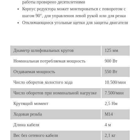
работы проверено десятилетиями
Корпус редуктора может монтироваться с поворотом с
шагом 90°, для управления левой рукой или для резки
Отключающиеся угольные щетки для защиты двигателя
Диаметр шлифовальных кругов
125 мм
Номинальная потребляемая мощность
900 Вт
Отдаваемая мощность
550 Вт
Число оборотов холостого хода
10.500/мин
Число оборотов при номинальной нагрузке
7.500/мин
Крутящий момент
2,5 Нм
Ходовая резьба
М14
Длина кабеля
4 м
Вес без сетевого кабеля
2,1 кг