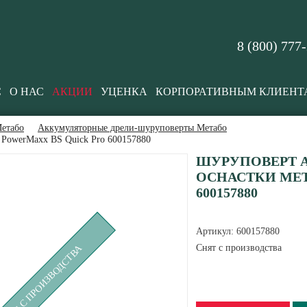
8 (800) 777
С
О НАС
АКЦИИ
УЦЕНКА
КОРПОРАТИВНЫМ КЛИЕНТ
етабо
Аккумуляторные дрели-шуруповерты Метабо
 PowerMaxx BS Quick Pro 600157880
ШУРУПОВЕРТ 
ОСНАСТКИ MET
600157880
Артикул:
600157880
Снят с производства
СНЯТ С ПРОИЗВОДСТВА