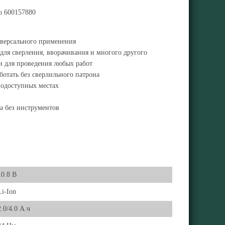
o 600157880
иверсального применения
ля сверления, вворачивания и многого другого
и для проведения любых работ
отать без сверлильного патрона
нодоступных местах
а без инструментов
10.8 В
Li-Ion
2.0/4.0 А.ч