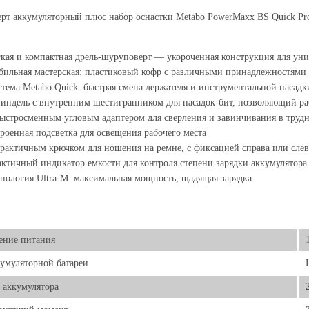
рт аккумуляторный плюс набор оснастки Metabo PowerMaxx BS Quick Pr
кая и компактная дрель-шуруповерт — укороченная конструкция для ун
ильная мастерская: пластиковый кофр с различными принадлежностями д
тема Metabo Quick: быстрая смена держателя и инструментальной насадк
ндель с внутренним шестигранником для насадок-бит, позволяющий раб
ыстросменным угловым адаптером для сверления и завинчивания в труд
роенная подсветка для освещения рабочего места
рактичным крючком для ношения на ремне, с фиксацией справа или слев
ктичный индикатор емкости для контроля степени зарядки аккумулятора
нология Ultra-M: максимальная мощность, щадящая зарядка
ение питания
умуляторной батареи
 аккумулятора