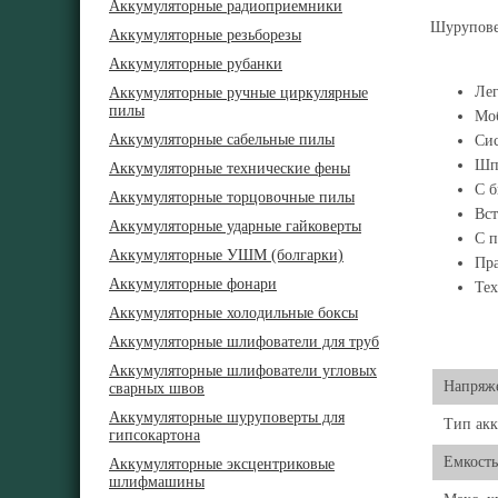
Аккумуляторные радиоприемники
Шурупове
Аккумуляторные резьборезы
Аккумуляторные рубанки
Лег
Аккумуляторные ручные циркулярные
пилы
Моб
Аккумуляторные сабельные пилы
Сис
Шпи
Аккумуляторные технические фены
С б
Аккумуляторные торцовочные пилы
Вст
Аккумуляторные ударные гайковерты
С п
Аккумуляторные УШМ (болгарки)
Пра
Аккумуляторные фонари
Тех
Аккумуляторные холодильные боксы
Аккумуляторные шлифователи для труб
Аккумуляторные шлифователи угловых
Напряж
сварных швов
Аккумуляторные шуруповерты для
Тип акк
гипсокартона
Емкость
Аккумуляторные эксцентриковые
шлифмашины