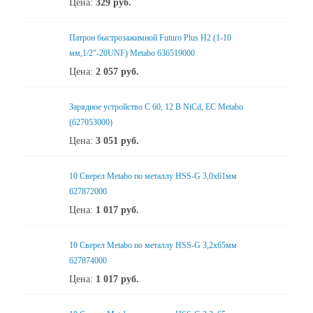
Цена:
329
руб.
Патрон быстрозажимной Futuro Plus H2 (1-10
мм,1/2"-20UNF) Metabo 636519000
Цена:
2 057
руб.
Зарядное устройство C 60, 12 В NiCd, ЕС Metabo
(627053000)
Цена:
3 051
руб.
10 Сверел Metabo по металлу HSS-G 3,0x61мм
627872000
Цена:
1 017
руб.
10 Сверел Metabo по металлу HSS-G 3,2x65мм
627874000
Цена:
1 017
руб.