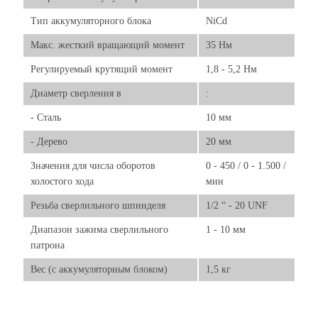
Тип аккумуляторного блока
NiCd
Макс. жесткий вращающий момент
35 Нм
Регулируемый крутящий момент
1,8 - 5,2 Нм
Диаметр сверления в
:
- Сталь
10 мм
- Дерево
20 мм
Значения для числа оборотов
0 - 450 / 0 - 1.500 /
холостого хода
мин
Резьба сверлильного шпинделя
1/2 “ - 20 UNF
Диапазон зажима сверлильного
1 - 10 мм
патрона
Вес (с аккумуляторным блоком)
1,5 кг