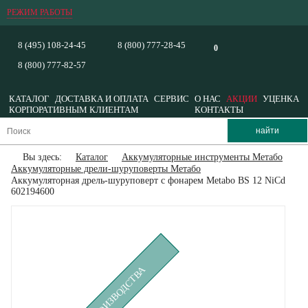
РЕЖИМ РАБОТЫ
8 (495) 108-24-45
8 (800) 777-28-45
0
8 (800) 777-82-57
КАТАЛОГ
ДОСТАВКА И ОПЛАТА
СЕРВИС
О НАС
АКЦИИ
УЦЕНКА
КОРПОРАТИВНЫМ КЛИЕНТАМ
КОНТАКТЫ
Вы здесь:
Каталог
Аккумуляторные инструменты Метабо
Аккумуляторные дрели-шуруповерты Метабо
Аккумуляторная дрель-шуруповерт с фонарем Metabo BS 12 NiCd
602194600
СНЯТ С ПРОИЗВОДСТВА