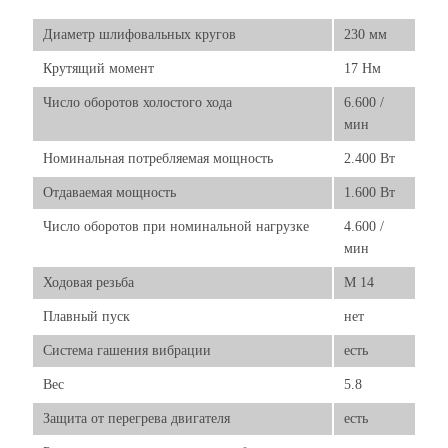
Диаметр шлифовальных кругов
230 мм
Крутящий момент
17 Нм
Число оборотов холостого хода
6.600 /
мин
Номинальная потребляемая мощность
2.400 Вт
Отдаваемая мощность
1.600 Вт
Число оборотов при номинальной нагрузке
4.600 /
мин
Ходовая резьба
M 14
Плавный пуск
нет
Система гашения вибрации
есть
Вес
5.8
Защита от перегрева двигателя
есть