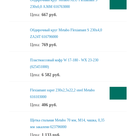
Обдирочный круг Metabo ALU Flexiamant S
230x6,0 А36М 616763000
Цена:
667
руб.
Обдирочный круг Metabo Flexiamant S 230x4,0
ZA24T 616796000
Цена:
769
руб.
Пластмассовый кофр W 17-180 - WX 23-230
(625451000)
Цена:
6 582
руб.
Flexiamant super 230x2,5x22,2 steel Metabo
616103000
Цена:
406
руб.
Щетка стальная Metabo 70 мм, М14, чашка, 0,35
мм закаленн 623796000
Цена:
1 133
руб.