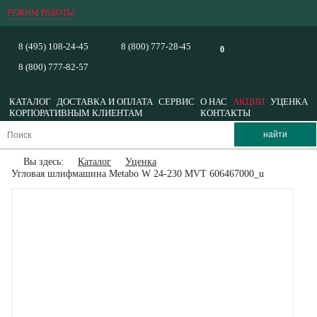
РЕЖИМ РАБОТЫ
8 (495) 108-24-45
8 (800) 777-28-45
0
8 (800) 777-82-57
КАТАЛОГ
ДОСТАВКА И ОПЛАТА
СЕРВИС
О НАС
АКЦИИ
УЦЕНКА
КОРПОРАТИВНЫМ КЛИЕНТАМ
КОНТАКТЫ
Вы здесь:
Каталог
Уценка
Угловая шлифмашина Metabo W 24-230 MVT 606467000_u