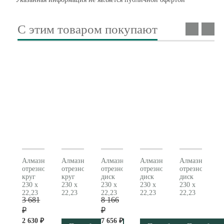
С этим товаром покупают
Алмазный
Алмазный
Алмазный
Алмазный
Алмазный
отрезной
отрезной
отрезной
отрезной
отрезной
круг
круг
диск
диск
диск
230 x
230 x
230 x
230 x
230 x
22,23
22,23
22,23
22,23
22,23
3 681
8 166
мм,
мм,
мм,
мм,
мм,
«SP-
«SP-
«TP»,
«GP»,
«CP»,
₽
₽
T», для
UT»,
для
для
для
2 630 ₽
7 656 ₽