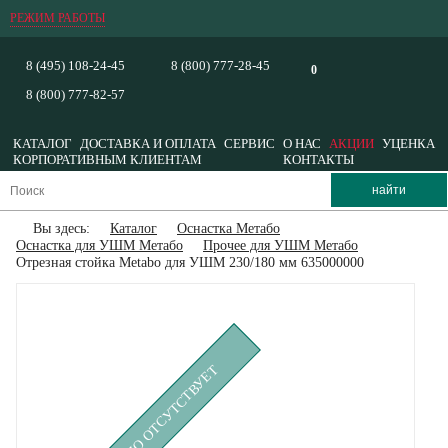
РЕЖИМ РАБОТЫ
8 (495) 108-24-45
8 (800) 777-28-45
0
8 (800) 777-82-57
КАТАЛОГ
ДОСТАВКА И ОПЛАТА
СЕРВИС
О НАС
АКЦИИ
УЦЕНКА
КОРПОРАТИВНЫМ КЛИЕНТАМ
КОНТАКТЫ
Вы здесь:
Каталог
Оснастка Метабо
Оснастка для УШМ Метабо
Прочее для УШМ Метабо
Отрезная стойка Metabo для УШМ 230/180 мм 635000000
ВРЕМЕННО ОТСУТСТВУЕТ