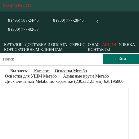
РЕЖИМ РАБОТЫ
8 (495) 108-24-45
8 (800) 777-28-45
0
8 (800) 777-82-57
КАТАЛОГ
ДОСТАВКА И ОПЛАТА
СЕРВИС
О НАС
АКЦИИ
УЦЕНКА
КОРПОРАТИВНЫМ КЛИЕНТАМ
КОНТАКТЫ
Вы здесь:
Каталог
Оснастка Метабо
Оснастка для УШМ Метабо
Алмазные круги Метабо
Диск алмазный Metabo по керамике (230x22,23 мм) 628196000