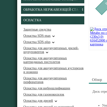
ОБРАБОТКА НЕРЖАВЕЮЩЕЙ СТАЛИ
ОСНАСТКА
Защитные средства
Оснастка SDS-max
Оснастка SDS-plus
Оснастка для аккумуляторных дрелей-
шуруповертов
Оснастка для аккумуляторных
картриджных пистолетов
Оснастка для аккумуляторных кусторезов
и ножниц
Оснастка для аккумуляторных
Обзор
перфораторов
Оснастка для виброшлифмашин
Диск отре
Оснастка для газонокосилок
Оснастка для дрелей
Уни
Оснастка для дрелей на магнитной