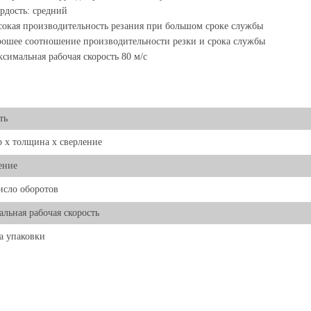
рдость: средний
окая производительность резания при большом сроке службы
ошее соотношение производительности резки и срока службы
симальная рабочая скорость 80 м/с
ть
 х толщина х сверление
ение
исло оборотов
льная рабочая скорость
а упаковки