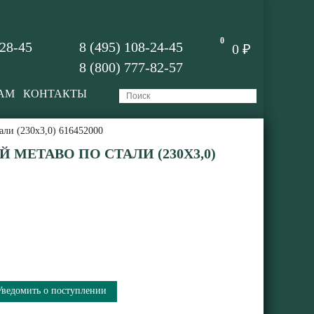
0
-28-45
8 (495) 108-24-45
0 ₽
8 (800) 777-82-57
АМ
КОНТАКТЫ
али (230x3,0) 616452000
 METABO ПО СТАЛИ (230X3,0)
Уведомить о поступлении