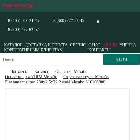
РЕЖИМ РАБОТЫ
8 (495) 108-24-45
8 (800) 777-28-45
0
8 (800) 777-82-57
КАТАЛОГ
ДОСТАВКА И ОПЛАТА
СЕРВИС
О НАС
АКЦИИ
УЦЕНКА
КОРПОРАТИВНЫМ КЛИЕНТАМ
КОНТАКТЫ
Вы здесь:
Каталог
Оснастка Метабо
Оснастка для УШМ Метабо
Отрезные круги Метабо
Flexiamant super 230x2,5x22,2 steel Metabo 616103000