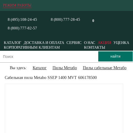
РЕЖИМ РАБОТЫ
8 (495) 108-24-45
8 (800) 777-28-45
0
8 (800) 777-82-57
КАТАЛОГ
ДОСТАВКА И ОПЛАТА
СЕРВИС
О НАС
АКЦИИ
УЦЕНКА
КОРПОРАТИВНЫМ КЛИЕНТАМ
КОНТАКТЫ
Вы здесь:
Каталог
Пилы Метабо
Пилы сабельные Метабо
Сабельная пила Metabo SSEP 1400 MVT 606178500