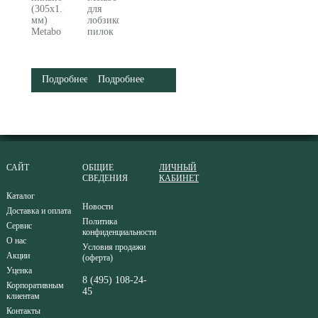
(305x1.5
для
мм)
лобзиковых
Metabo
пилок
631917000
623443000
Подробнее
Подробнее
САЙТ
ОБЩИЕ
ЛИЧНЫЙ
СВЕДЕНИЯ
КАБИНЕТ
Каталог
Новости
Доставка и оплата
Политика
Сервис
конфиденциальности
О нас
Условия продажи
Акции
(оферта)
Уценка
8 (495) 108-24-
Корпоративным
45
клиентам
Контакты