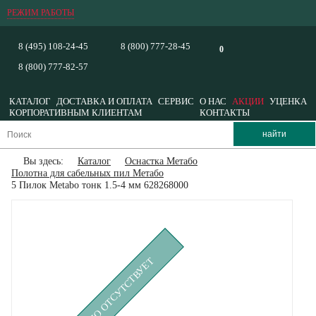
РЕЖИМ РАБОТЫ
8 (495) 108-24-45
8 (800) 777-28-45
0
8 (800) 777-82-57
КАТАЛОГ
ДОСТАВКА И ОПЛАТА
СЕРВИС
О НАС
АКЦИИ
УЦЕНКА
КОРПОРАТИВНЫМ КЛИЕНТАМ
КОНТАКТЫ
Вы здесь:
Каталог
Оснастка Метабо
Полотна для сабельных пил Метабо
5 Пилок Metabo тонк 1.5-4 мм 628268000
ВРЕМЕННО ОТСУТСТВУЕТ