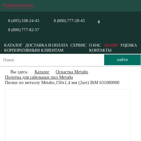
РЕЖИМ РАБОТЫ
8 (495) 108-24-45
8 (800) 777-28-45
0
8 (800) 777-82-57
КАТАЛОГ
ДОСТАВКА И ОПЛАТА
СЕРВИС
О НАС
АКЦИИ
УЦЕНКА
КОРПОРАТИВНЫМ КЛИЕНТАМ
КОНТАКТЫ
Вы здесь:
Каталог
Оснастка Метабо
Полотна для сабельных пил Метабо
Пилки по металлу Metabo,150х1,4 мм (2шт) BiM 631080000