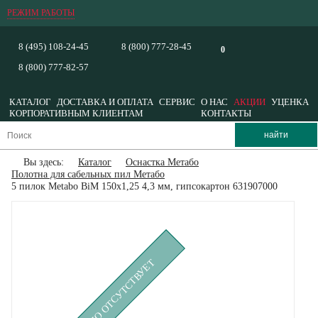
РЕЖИМ РАБОТЫ
8 (495) 108-24-45
8 (800) 777-28-45
0
8 (800) 777-82-57
КАТАЛОГ
ДОСТАВКА И ОПЛАТА
СЕРВИС
О НАС
АКЦИИ
УЦЕНКА
КОРПОРАТИВНЫМ КЛИЕНТАМ
КОНТАКТЫ
Вы здесь:
Каталог
Оснастка Метабо
Полотна для сабельных пил Метабо
5 пилок Metabo BiM 150x1,25 4,3 мм, гипсокартон 631907000
ВРЕМЕННО ОТСУТСТВУЕТ