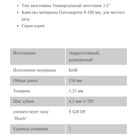
Тип хвостовика Универсальный хвостовик 1/2"
Качество материала Гипсокартон 8-100 мм, для чистого
реза
Серия expert
Исполнение
твердосплавный,
разведенный
Исполнение материала
БиМ
Общая длина
150 мм
Толщина
1,25 мм
Шаг зубьев
4,3 мм/ 6 TPI
соответствует типу
S 628 DF
"Bosch"
Единица упаковки
5