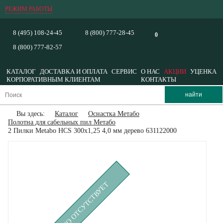
РЕЖИМ РАБОТЫ
8 (495) 108-24-45
8 (800) 777-28-45
0
8 (800) 777-82-57
КАТАЛОГ
ДОСТАВКА И ОПЛАТА
СЕРВИС
О НАС
АКЦИИ
УЦЕНКА
КОРПОРАТИВНЫМ КЛИЕНТАМ
КОНТАКТЫ
Вы здесь:
Каталог
Оснастка Метабо
Полотна для сабельных пил Метабо
2 Пилки Metabo HCS 300x1,25 4,0 мм дерево 631122000
ВРЕМЕННО ОТСУТСТВУЕТ