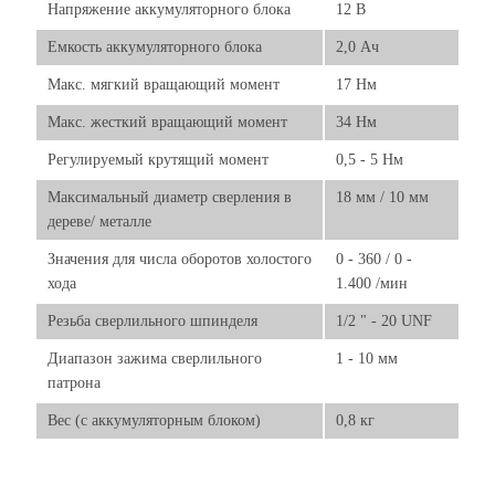
Напряжение аккумуляторного блока
12 В
Емкость аккумуляторного блока
2,0 Ач
Макс. мягкий вращающий момент
17 Нм
Макс. жесткий вращающий момент
34 Нм
Регулируемый крутящий момент
0,5 - 5 Нм
Максимальный диаметр сверления в
18 мм / 10 мм
дереве/ металле
Значения для числа оборотов холостого
0 - 360 / 0 -
хода
1.400 /мин
Резьба сверлильного шпинделя
1/2 " - 20 UNF
Диапазон зажима сверлильного
1 - 10 мм
патрона
Вес (с аккумуляторным блоком)
0,8 кг