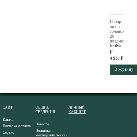
Набор
бит и
головок
26
предметов
6 584
Metabo
626701000
₽
4 938 ₽
В корзину
САЙТ
ОБЩИЕ
ЛИЧНЫЙ
СВЕДЕНИЯ
КАБИНЕТ
Каталог
Новости
Доставка и оплата
Политика
Сервис
конфиденциальности