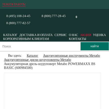
РЕЖИМ РАБОТЫ
8 (495) 108-24-45
8 (800) 777-28-45
0
8 (800) 777-82-57
КАТАЛОГ
ДОСТАВКА И ОПЛАТА
СЕРВИС
О НАС
АКЦИИ
УЦЕНКА
КОРПОРАТИВНЫМ КЛИЕНТАМ
КОНТАКТЫ
Вы здесь:
Каталог
Аккумуляторные инструменты Метабо
Аккумуляторные дрели-шуруповерты Метабо
Аккумуляторная дрель-шуруповерт Metabo POWERMAXX BS
BASIC (600984500)