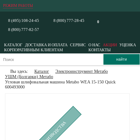
РЕЖИМ РАБОТЫ
8 (495) 108-24-45
8 (800) 777-28-45
0
8 (800) 777-82-57
КАТАЛОГ
ДОСТАВКА И ОПЛАТА
СЕРВИС
О НАС
АКЦИИ
УЦЕНКА
КОРПОРАТИВНЫМ КЛИЕНТАМ
КОНТАКТЫ
Вы здесь:
Каталог
Электроинструмент Метабо
УШМ (Болгарки) Метабо
Угловая шлифовальная машина Metabo WEA 15-150 Quick
600493000
СНЯТ С ПРОИЗВОДСТВА