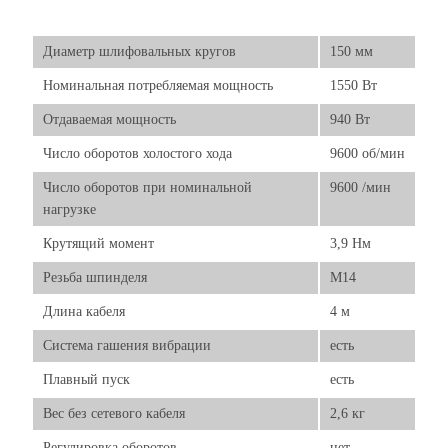
Диаметр шлифовальных кругов
150 мм
Номинальная потребляемая мощность
1550 Вт
Отдаваемая мощность
940 Вт
Число оборотов холостого хода
9600 об/мин
Число оборотов при номинальной
9600 /мин
нагрузке
Крутящий момент
3,9 Нм
Резьба шпинделя
М14
Длина кабеля
4 м
Система гашения вибрации
есть
Плавный пуск
есть
Вес без сетевого кабеля
2,6 кг
Регулировка оборотов
нет