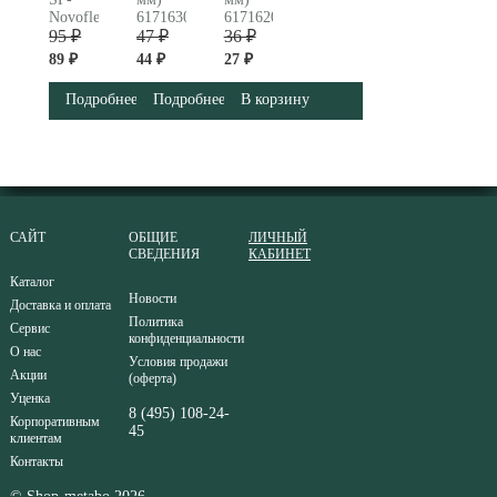
Novoflex
617163000
617162000
Metabo (125x6.0x22,23
95 ₽
47 ₽
36 ₽
мм)
89 ₽
44 ₽
27 ₽
617170000
Подробнее
Подробнее
В корзину
САЙТ
ОБЩИЕ
ЛИЧНЫЙ
СВЕДЕНИЯ
КАБИНЕТ
Каталог
Новости
Доставка и оплата
Политика
Сервис
конфиденциальности
О нас
Условия продажи
Акции
(оферта)
Уценка
8 (495) 108-24-
Корпоративным
45
клиентам
Контакты
© Shop-metabo 2026