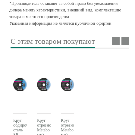
*Производитель оставляет за собой право без уведомления
дилера менять характеристики, внешний вид, комплектацию
товара и место его производства.
Указанная информация не является публичной офертой
С этим товаром покупают
Круг
Круг
Круг
обдирочный
отрезной
отрезной
сталь
Metabo (125x2.0x22,23
Metabo (125x1.0x22,23
SP-
мм)
мм)