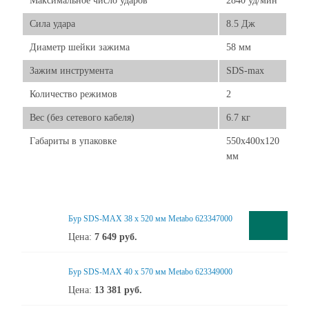
Максимальное число ударов
2840 уд/мин
Сила удара
8.5 Дж
Диаметр шейки зажима
58 мм
Зажим инструмента
SDS-max
Количество режимов
2
Вес (без сетевого кабеля)
6.7 кг
Габариты в упаковке
550х400х120
мм
Бур SDS-MAX 38 x 520 мм Metabo 623347000
Цена:
7 649
руб.
Бур SDS-MAX 40 x 570 мм Metabo 623349000
Цена:
13 381
руб.