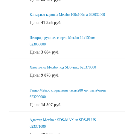
Кольцевая коронка Metabo 100х100мм 623032000
Цена:
41 326
руб.
Центририрующее сверло Metabo 12х155мм
623038000
Цена:
3 684
руб.
Хвостовик Metabo под SDS-max 623370000
Цена:
9 878
руб.
Рацио Metabo спиральная часть 280 мм, папа/мама
623299000
Цена:
14 507
руб.
Адаптер Metabo c SDS-MAX на SDS-PLUS
623371000