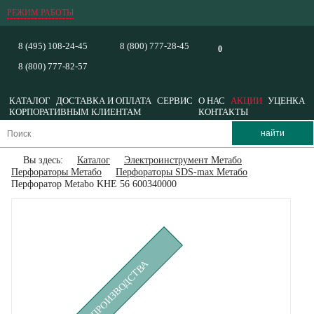
РЕЖИМ РАБОТЫ
8 (495) 108-24-45
8 (800) 777-28-45
0
8 (800) 777-82-57
КАТАЛОГ
ДОСТАВКА И ОПЛАТА
СЕРВИС
О НАС
АКЦИИ
УЦЕНКА
КОРПОРАТИВНЫМ КЛИЕНТАМ
КОНТАКТЫ
Вы здесь:
Каталог
Электроинструмент Метабо
Перфораторы Метабо
Перфораторы SDS-max Метабо
Перфоратор Metabo KHE 56 600340000
СНЯТ С ПРОИЗВОДСТВА