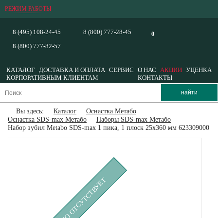
РЕЖИМ РАБОТЫ
8 (495) 108-24-45
8 (800) 777-28-45
0
8 (800) 777-82-57
КАТАЛОГ
ДОСТАВКА И ОПЛАТА
СЕРВИС
О НАС
АКЦИИ
УЦЕНКА
КОРПОРАТИВНЫМ КЛИЕНТАМ
КОНТАКТЫ
Вы здесь:
Каталог
Оснастка Метабо
Оснастка SDS-max Метабо
Наборы SDS-max Метабо
Набор зубил Metabo SDS-max 1 пика, 1 плоск 25х360 мм 623309000
ВРЕМЕННО ОТСУТСТВУЕТ