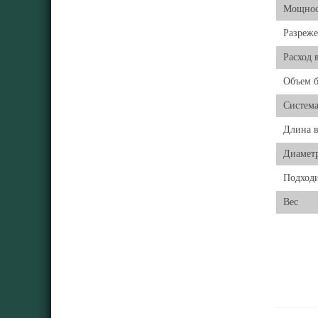
Мощнос
Разреж
Расход 
Объем б
Система
Длина 
Диамет
Подходи
Вес