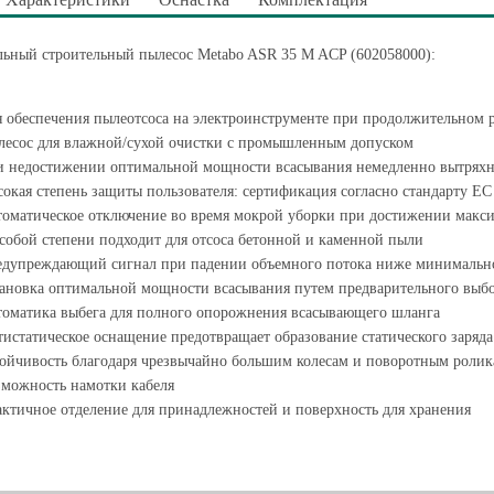
льный строительный пылесос Metabo ASR 35 M ACP (602058000):
 обеспечения пылеотсоса на электроинструменте при продолжительном 
есос для влажной/сухой очистки с промышленным допуском
 недостижении оптимальной мощности всасывания немедленно вытряхн
окая степень защиты пользователя: сертификация согласно стандарту ЕС
оматическое отключение во время мокрой уборки при достижении макси
собой степени подходит для отсоса бетонной и каменной пыли
дупреждающий сигнал при падении объемного потока ниже минимальног
ановка оптимальной мощности всасывания путем предварительного выбо
оматика выбега для полного опорожнения всасывающего шланга
истатическое оснащение предотвращает образование статического заря
ойчивость благодаря чрезвычайно большим колесам и поворотным роли
можность намотки кабеля
ктичное отделение для принадлежностей и поверхность для хранения