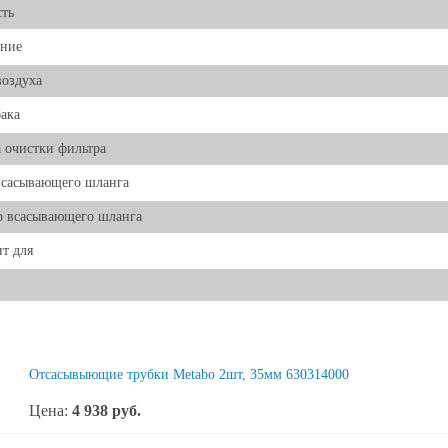
ть
ение
воздуха
ака
 очистки фильтра
всасывающего шланга
р всасывающего шланга
т для
Отсасывыющие трубки Metabo 2шт, 35мм 630314000
Цена:
4 938
руб.