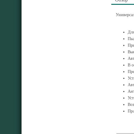
Универса
Для
Пыл
При
Выс
Авт
В о
Пре
Уст
Авт
Ант
Уст
Воз
Пра