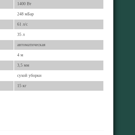
1400 Вт
248 мБар
61 л/с
35 л
автоматическая
4 м
3,5 мм
сухой уборки
15 кг