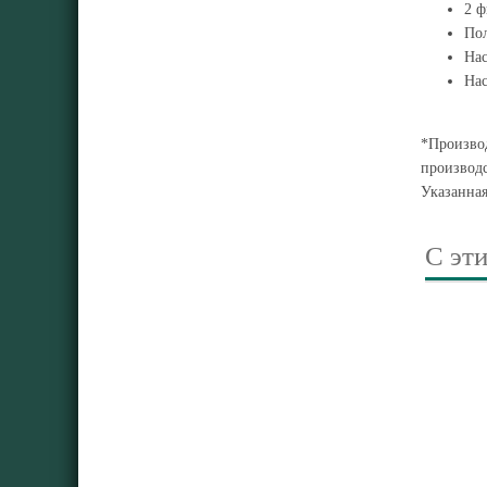
2 ф
По
Нас
Нас
*Производ
производс
Указанна
С эт