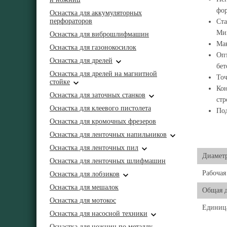
фо
Оснастка для аккумуляторных
перфораторов
Ста
Ми
Оснастка для виброшлифмашин
Мак
Оснастка для газонокосилок
Опт
Оснастка для дрелей
бет
Оснастка для дрелей на магнитной
Точ
стойке
Кон
Оснастка для заточных станков
ст
Оснастка для клеевого пистолета
Под
Оснастка для кромочных фрезеров
Оснастка для ленточных напильников
Оснастка для ленточных пил
Диамет
Оснастка для ленточных шлифмашин
Рабочая
Оснастка для лобзиков
Оснастка для мешалок
Общая 
Оснастка для мотокос
Единиц
Оснастка для насосной техники
Оснастка для ножниц по металлу