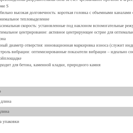
рме S
бильно высокая долговечность: короткая головка с объемными каналами 
нимальное тепловыделение
симальная скорость: установленные под наклоном вспомогательные реж
имальное центрирование: активное центрирующее острие для оптимальн
она
ный диаметр отверстия: инновационная маркировка износа (служит инд
троль вибрации: оптимизированные показатели вибрации – идеально со
ройплощадке
ходит для бетона, каменной кладки, природного камня
р
 длина
длина
а упаковки