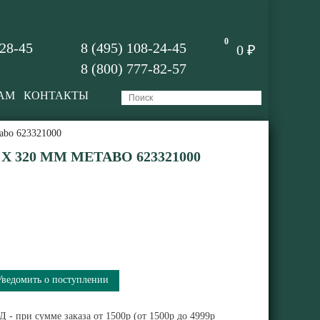
0
-28-45
8 (495) 108-24-45
0 ₽
8 (800) 777-82-57
АМ
КОНТАКТЫ
abo 623321000
 X 320 ММ METABO 623321000
Уведомить о поступлении
 - при сумме заказа от 1500р (от 1500р до 4999р