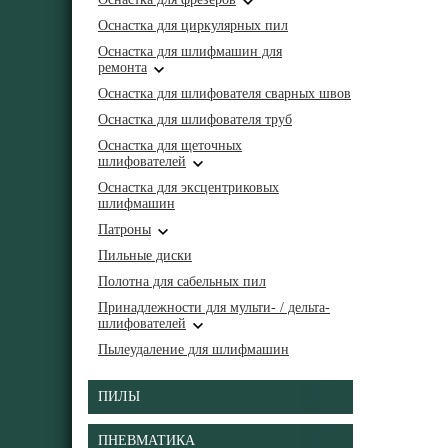
Оснастка для циркулярных пил
Оснастка для шлифмашин для
ремонта
Оснастка для шлифователя сварных швов
Оснастка для шлифователя труб
Оснастка для щеточных
шлифователей
Оснастка для эксцентриковых
шлифмашин
Патроны
Пильные диски
Полотна для сабельных пил
Принадлежности для мульти- / дельта-
шлифователей
Пылеудаление для шлифмашин
ПИЛЫ
ПНЕВМАТИКА