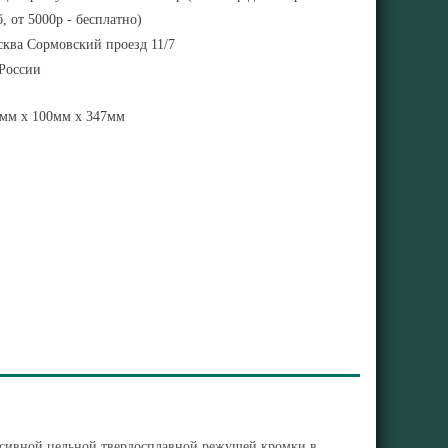
, от 5000р - бесплатно)
ква Сормовский проезд 11/7
 России
мм x 100мм x 347мм
ессивной цельной твердосплавной режущей кромки в