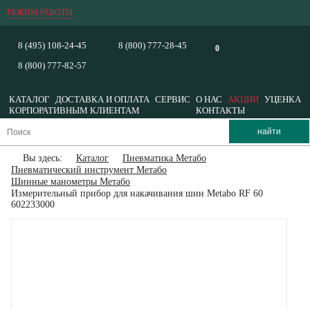
РЕЖИМ РАБОТЫ
8 (495) 108-24-45
8 (800) 777-28-45
0
8 (800) 777-82-57
КАТАЛОГ
ДОСТАВКА И ОПЛАТА
СЕРВИС
О НАС
АКЦИИ
УЦЕНКА
КОРПОРАТИВНЫМ КЛИЕНТАМ
КОНТАКТЫ
Вы здесь:
Каталог
Пневматика Метабо
Пневматический инструмент Метабо
Шинные манометры Метабо
Измерительный прибор для накачивания шин Metabo RF 60
602233000