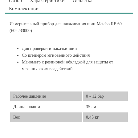
Обзор
Характеристики
Оснастка
Комплектация
Измерительный прибор для накачивания шин Metabo RF 60
(602233000):
Для проверки и накачки шин
Со штекером мгновенного действия
Манометр с резиновой обкладкой для защиты от
механических воздействий
Рабочее давление
0 - 12 бар
Длина шланга
35 см
Вес
0,45 кг