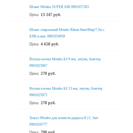
Шланг Metabo SUPER AIR 0901057303
Цена:
13 247
руб.
Шланг спиральный Metabo Rilsan 8мм/8бар/7,5м с
БЗМ и нип. 0901054959
Цена:
4 658
руб.
Втулка-елочка Metabo БЗ 9 мм, латунь, блистер
0901025967
Цена:
278
руб.
Втулка-елочка Metabo БЗ 13 мм, латунь, блистер
0901025975
Цена:
278
руб.
Хомут Metabo для шлангов радиуса 8-11, 5шт
0901026777
Цена:
798
руб.