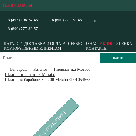
РЕЖИМ РАБОТЫ
8 (495) 108-24-45
8 (800) 777-28-45
0
8 (800) 777-82-57
КАТАЛОГ
ДОСТАВКА И ОПЛАТА
СЕРВИС
О НАС
АКЦИИ
УЦЕНКА
КОРПОРАТИВНЫМ КЛИЕНТАМ
КОНТАКТЫ
Вы здесь:
Каталог
Пневматика Метабо
Шланги и фитинги Метабо
Шланг на барабане ST 200 Metabo 0901054568
ВРЕМЕННО ОТСУТСТВУЕТ