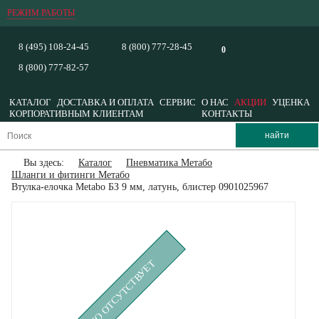
РЕЖИМ РАБОТЫ
8 (495) 108-24-45
8 (800) 777-28-45
0
8 (800) 777-82-57
КАТАЛОГ
ДОСТАВКА И ОПЛАТА
СЕРВИС
О НАС
АКЦИИ
УЦЕНКА
КОРПОРАТИВНЫМ КЛИЕНТАМ
КОНТАКТЫ
Вы здесь:
Каталог
Пневматика Метабо
Шланги и фитинги Метабо
Втулка-елочка Metabo БЗ 9 мм, латунь, блистер 0901025967
ВРЕМЕННО ОТСУТСТВУЕТ