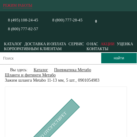
РЕЖИМ РАБОТЫ
8 (495) 108-24-45
8 (800) 777-28-45
0
8 (800) 777-82-57
КАТАЛОГ
ДОСТАВКА И ОПЛАТА
СЕРВИС
О НАС
АКЦИИ
УЦЕНКА
КОРПОРАТИВНЫМ КЛИЕНТАМ
КОНТАКТЫ
Вы здесь:
Каталог
Пневматика Метабо
Шланги и фитинги Метабо
Зажим шланга Metabo 11-13 мм, 5 шт., 0901054983
ВРЕМЕННО ОТСУТСТВУЕТ