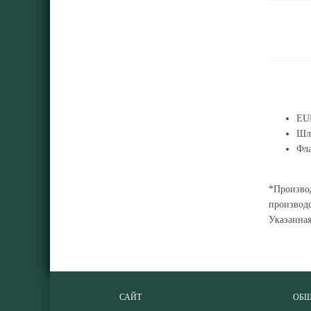
EUR
Шла
Фла
*Производ
производс
Указанна
САЙТ
ОБЩ