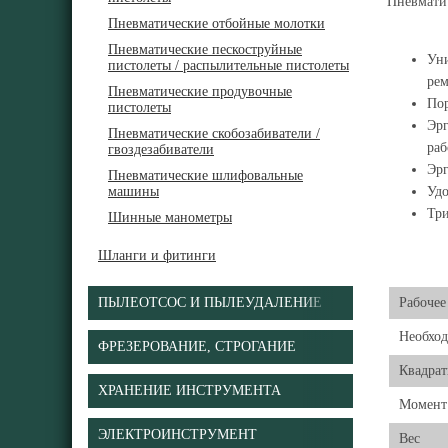
Пневматич
Пневматические отбойные молотки
Пневматические пескоструйные
Уни
пистолеты / распылительные пистолеты
рем
Пневматические продувочные
Пор
пистолеты
Эрг
Пневматические скобозабиватели /
раб
гвоздезабиватели
Эрг
Пневматические шлифовальные
машины
Удо
Три
Шинные манометры
Шланги и фитинги
ПЫЛЕОТСОС И ПЫЛЕУДАЛЕНИЕ
Рабочее
Необход
ФРЕЗЕРОВАНИЕ, СТРОГАНИЕ
Квадрат
ХРАНЕНИЕ ИНСТРУМЕНТА
Момент
ЭЛЕКТРОИНСТРУМЕНТ
Вес