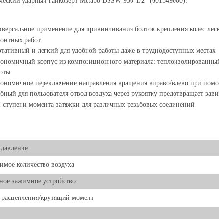
еский ударный гайковерт Metabo DSSW 930-1/2" (601549000):
версальное применение для привинчивания болтов крепления колес лег
онтных работ
тативный и легкий для удобной работы даже в труднодоступных местах
ономичный корпус из композиционного материала: теплоизолированный,
оты
ономичное переключение направления вращения вправо/влево при помо
бный для пользователя отвод воздуха через рукоятку предотвращает зав
 ступени момента затяжки для различных резьбовых соединений
 давление
имое количество воздуха
ное зажимное устройство
 расцепления/крутящий момент