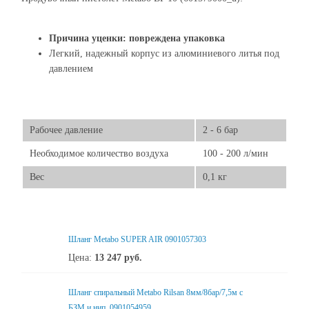
Причина уценки: повреждена упаковка
Легкий, надежный корпус из алюминиевого литья под
давлением
Рабочее давление
2 - 6 бар
Необходимое количество воздуха
100 - 200 л/мин
Вес
0,1 кг
Шланг Metabo SUPER AIR 0901057303
Цена:
13 247
руб.
Шланг спиральный Metabo Rilsan 8мм/8бар/7,5м с
БЗМ и нип. 0901054959