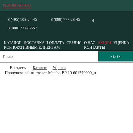
РЕЖИМ РАБОТЫ
8 (495) 108-24-45
8 (800) 777-28-45
0
8 (800) 777-82-57
КАТАЛОГ
ДОСТАВКА И ОПЛАТА
СЕРВИС
О НАС
АКЦИИ
УЦЕНКА
КОРПОРАТИВНЫМ КЛИЕНТАМ
КОНТАКТЫ
Вы здесь:
Каталог
Уценка
Продувочный пистолет Metabo BP 10 601579000_u