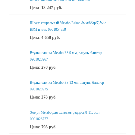
Цена:
13 247
руб.
Шланг спиральный Metabo Rilsan 8мм/8бар/7,5м с
БЗМ и нип. 0901054959
Цена:
4 658
руб.
Втулка-елочка Metabo БЗ 9 мм, латунь, блистер
0901025967
Цена:
278
руб.
Втулка-елочка Metabo БЗ 13 мм, латунь, блистер
0901025975
Цена:
278
руб.
Хомут Metabo для шлангов радиуса 8-11, 5шт
0901026777
Цена:
798
руб.