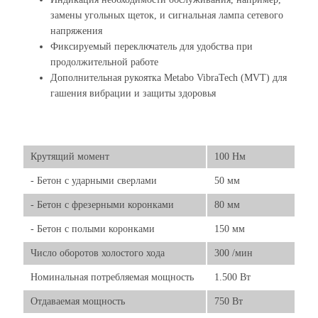
замены угольных щеток, и сигнальная лампа сетевого
напряжения
Фиксируемый переключатель для удобства при
продолжительной работе
Дополнительная рукоятка Metabo VibraTech (MVT) для
гашения вибрации и защиты здоровья
Крутящий момент
100 Нм
- Бетон с ударными сверлами
50 мм
- Бетон с фрезерными коронками
80 мм
- Бетон с полыми коронками
150 мм
Число оборотов холостого хода
300 /мин
Номинальная потребляемая мощность
1.500 Вт
Отдаваемая мощность
750 Вт