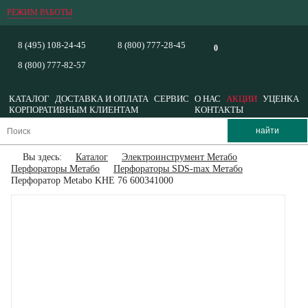
РЕЖИМ РАБОТЫ
8 (495) 108-24-45
8 (800) 777-28-45
0
8 (800) 777-82-57
КАТАЛОГ
ДОСТАВКА И ОПЛАТА
СЕРВИС
О НАС
АКЦИИ
УЦЕНКА
КОРПОРАТИВНЫМ КЛИЕНТАМ
КОНТАКТЫ
Вы здесь:
Каталог
Электроинструмент Метабо
Перфораторы Метабо
Перфораторы SDS-max Метабо
Перфоратор Metabo KHE 76 600341000