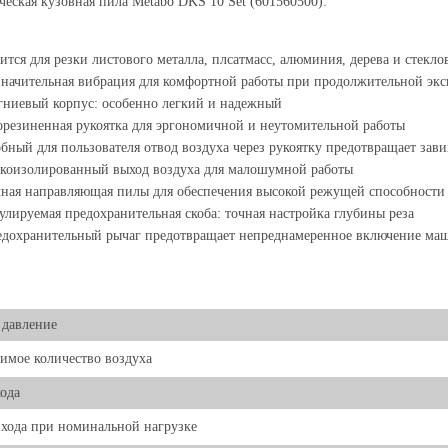
еская кузовная пила Metabo DKS 10 Set (601560500):
ится для резки листового металла, плсатмасс, алюминия, дерева и стекл
начительная вибрация для комфортной работы при продолжительной эк
ниевый корпус: особенно легкий и надежный
резиненная рукоятка для эргономичной и неутомительной работы
бный для пользователя отвод воздуха через рукоятку предотвращает зав
коизолированный выход воздуха для малошумной работы
ная направляющая пилы для обеспечения высокой режущей способности
улируемая предохранительная скоба: точная настройка глубины реза
дохранительный рычаг предотвращает непреднамеренное включение ма
 давление
имое количество воздуха
ода
 хода при номинальной нагрузке