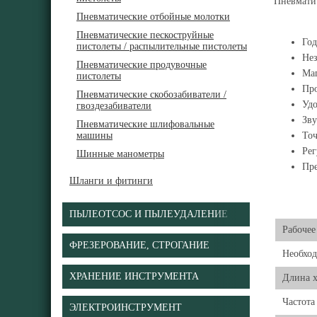
Пневматич
Пневматические отбойные молотки
Пневматические пескоструйные
Год
пистолеты / распылительные пистолеты
Нез
Пневматические продувочные
Маг
пистолеты
Про
Пневматические скобозабиватели /
Удо
гвоздезабиватели
Зву
Пневматические шлифовальные
машины
Точ
Рег
Шинные манометры
Пре
Шланги и фитинги
ПЫЛЕОТСОС И ПЫЛЕУДАЛЕНИЕ
Рабочее
ФРЕЗЕРОВАНИЕ, СТРОГАНИЕ
Необход
ХРАНЕНИЕ ИНСТРУМЕНТА
Длина х
Частота
ЭЛЕКТРОИНСТРУМЕНТ