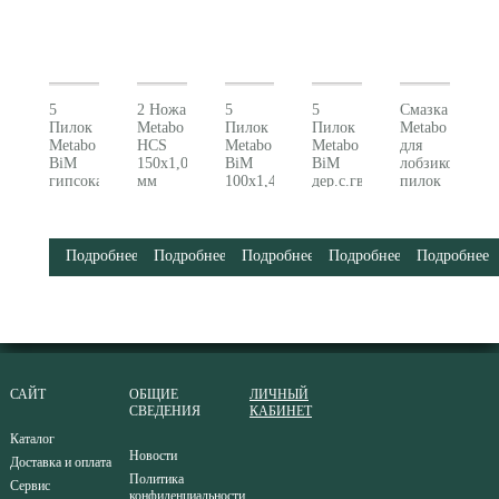
5
2 Ножа
5
5
Смазка
Пилок
Metabo
Пилок
Пилок
Metabo
Metabo
HCS
Metabo
Metabo
для
BiM
150x1,0
BiM
BiM
лобзиковых
гипсокартон
мм
100x1,4-
дер.с.гвозд
пилок
628264000
д.картона
1,8
628265000
623443000
и
универсальн
стиропор
628266000
631144000
Подробнее
Подробнее
Подробнее
Подробнее
Подробнее
САЙТ
ОБЩИЕ
ЛИЧНЫЙ
СВЕДЕНИЯ
КАБИНЕТ
Каталог
Новости
Доставка и оплата
Политика
Сервис
конфиденциальности