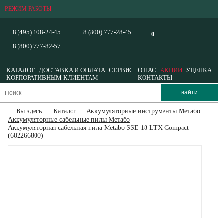
РЕЖИМ РАБОТЫ
8 (495) 108-24-45
8 (800) 777-28-45
0
8 (800) 777-82-57
КАТАЛОГ
ДОСТАВКА И ОПЛАТА
СЕРВИС
О НАС
АКЦИИ
УЦЕНКА
КОРПОРАТИВНЫМ КЛИЕНТАМ
КОНТАКТЫ
Вы здесь:
Каталог
Аккумуляторные инструменты Метабо
Аккумуляторные сабельные пилы Метабо
Аккумуляторная сабельная пила Metabo SSE 18 LTX Compact
(602266800)