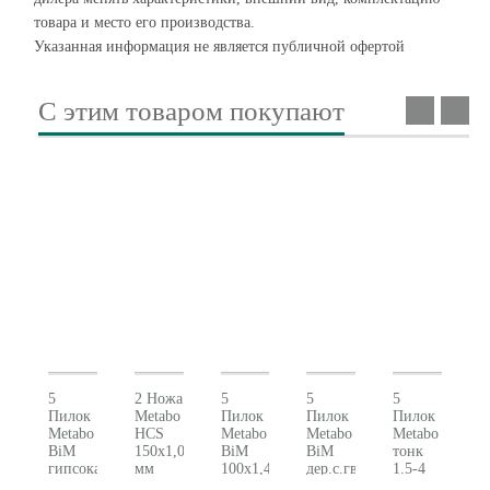
товара и место его производства.
Указанная информация не является публичной офертой
С этим товаром покупают
5
2 Ножа
5
5
5
Пилок
Metabo
Пилок
Пилок
Пилок
Metabo
HCS
Metabo
Metabo
Metabo
BiM
150x1,0
BiM
BiM
тонк
гипсокартон
мм
100x1,4-
дер.с.гвозд
1.5-4
628264000
д.картона
1,8
628265000
мм