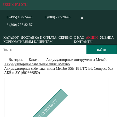
РЕЖИМ РАБОТЫ
8 (495) 108-24-45
8 (800) 777-28-45
0
8 (800) 777-82-57
КАТАЛОГ
ДОСТАВКА И ОПЛАТА
СЕРВИС
О НАС
АКЦИИ
УЦЕНКА
КОРПОРАТИВНЫМ КЛИЕНТАМ
КОНТАКТЫ
Вы здесь:
Каталог
Аккумуляторные инструменты Метабо
Аккумуляторные сабельные пилы Метабо
Аккумуляторная сабельная пила Metabo SSE 18 LTX BL Compact без
АКБ и ЗУ (602366850)
ВРЕМЕННО ОТСУТСТВУЕТ