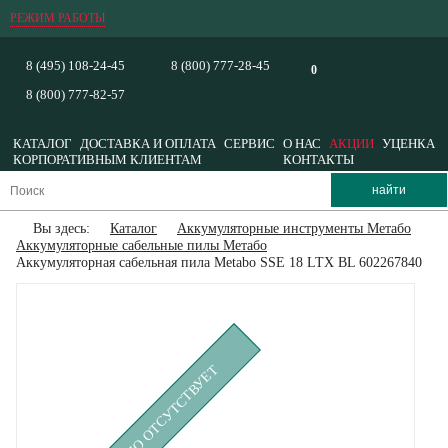
РЕЖИМ РАБОТЫ
8 (495) 108-24-45
8 (800) 777-28-45
0
8 (800) 777-82-57
КАТАЛОГ
ДОСТАВКА И ОПЛАТА
СЕРВИС
О НАС
АКЦИИ
УЦЕНКА
КОРПОРАТИВНЫМ КЛИЕНТАМ
КОНТАКТЫ
Вы здесь:
Каталог
Аккумуляторные инструменты Метабо
Аккумуляторные сабельные пилы Метабо
Аккумуляторная сабельная пила Metabo SSE 18 LTX BL 602267840
ВРЕМЕННО ОТСУТСТВУЕТ