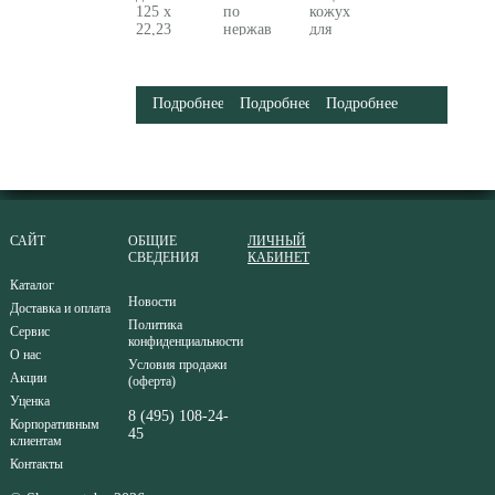
125 x
по
кожух
22,23
нержавеющей
для
мм,
стали
УШМ
«UP»,
(125x22
125 мм
универсальный
мм)
Metabo
«professional»
616359000
630352000
Подробнее
Подробнее
Подробнее
Metabo
(628559000)
САЙТ
ОБЩИЕ
ЛИЧНЫЙ
СВЕДЕНИЯ
КАБИНЕТ
Каталог
Новости
Доставка и оплата
Политика
Сервис
конфиденциальности
О нас
Условия продажи
Акции
(оферта)
Уценка
8 (495) 108-24-
Корпоративным
45
клиентам
Контакты