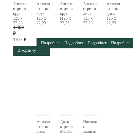
Алмазный
Алмазный
Алмазный
Алмазный
Алмазный
отрезной
отрезной
отрезной
отрезной
отрезной
круг
круг
круг
диск
диск
125 x
125 x
(125 x
125 x
125 x
22,23
22,23
22,23
22,23
22,23
1 450
мм,
мм,
мм)
мм,
мм,
«SP-
«SP-
«SP-
«GP»,
«CP»,
₽
T», для
U»,
UT»,
для
для
1 088 ₽
плитки
универсальный
универсальный
гранита
бетона
Подробнее
Подробнее
Подробнее
Подробнее
«SP»
«SP» B
Turbo
«professional»
«professional»
В корзину
Metabo
Metabo
«SP»
Metabo
Metabo
(628556000)
(624296000)
Metabo
(628576000)
(628571000)
628552000
Алмазный
Диск
Накладка
отрезной
отрезной
на
диск
Metabo
защитный