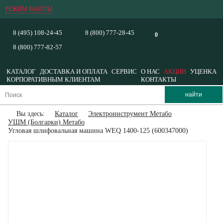
РЕЖИМ РАБОТЫ
8 (495) 108-24-45
8 (800) 777-28-45
0
8 (800) 777-82-57
КАТАЛОГ
ДОСТАВКА И ОПЛАТА
СЕРВИС
О НАС
АКЦИИ
УЦЕНКА
КОРПОРАТИВНЫМ КЛИЕНТАМ
КОНТАКТЫ
Вы здесь:
Каталог
Электроинструмент Метабо
УШМ (Болгарки) Метабо
Угловая шлифовальная машина WEQ 1400-125 (600347000)