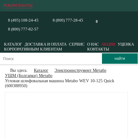
РЕЖИМ РАБОТЫ
8 (495) 108-24-45
8 (800) 777-28-45
0
8 (800) 777-82-57
КАТАЛОГ
ДОСТАВКА И ОПЛАТА
СЕРВИС
О НАС
АКЦИИ
УЦЕНКА
КОРПОРАТИВНЫМ КЛИЕНТАМ
КОНТАКТЫ
Вы здесь:
Каталог
Электроинструмент Метабо
УШМ (Болгарки) Метабо
Угловая шлифовальная машина Metabo WEV 10-125 Quick
(600388950)