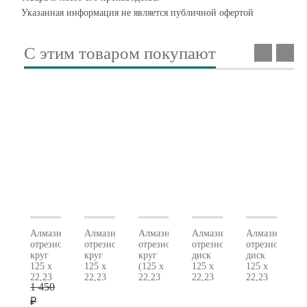
Указанная информация не является публичной офертой
С этим товаром покупают
Алмазный
Алмазный
Алмазный
Алмазный
Алмазный
отрезной
отрезной
отрезной
отрезной
отрезной
круг
круг
круг
диск
диск
125 x
125 x
(125 x
125 x
125 x
22,23
22,23
22,23
22,23
22,23
1 450
мм,
мм,
мм)
мм,
мм,
«SP-
«SP-
«SP-
«GP»,
«CP»,
₽