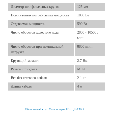
Диаметр шлифовальных кругов
125 мм
Номинальная потребляемая мощность
1000 Вт
Отдаваемая мощность
590 Вт
Число оборотов холостого хода
2800 - 10500 /
мин
Число оборотов при номинальной
8800 /мин
нагрузке
Крутящий момент
2.7 Нм
Резьба шпинделя
M 14
Вес без сетевого кабеля
2.1 кг
Длина кабеля
4 м
Обдирочный круг Metabo нерж 125x6,0 А36О