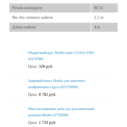
Резьба шпинделя
M 14
Вес без сетевого кабеля
2.2 кг
Длина кабеля
4 м
Обдирочный круг Metabo нерж 125x6,0 А36О
616747000
Цена:
320
руб.
Защитный кожух Metabo для чашечного
шлифовального круга (623276000)
Цена:
8 782
руб.
Многопозиционная скоба для дополнительной
рукоятки Metabo 627362000
Цена:
1 734
руб.