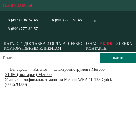
РЕЖИМ РАБОТЫ
8 (495) 108-24-45
8 (800) 777-28-45
0
8 (800) 777-82-57
КАТАЛОГ
ДОСТАВКА И ОПЛАТА
СЕРВИС
О НАС
АКЦИИ
УЦЕНКА
КОРПОРАТИВНЫМ КЛИЕНТАМ
КОНТАКТЫ
Вы здесь:
Каталог
Электроинструмент Метабо
УШМ (Болгарки) Метабо
Угловая шлифовальная машина Metabo WEA 11-125 Quick
(603626000)