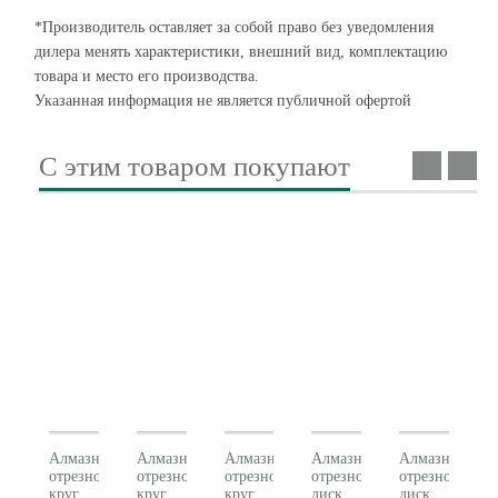
*Производитель оставляет за собой право без уведомления
дилера менять характеристики, внешний вид, комплектацию
товара и место его производства.
Указанная информация не является публичной офертой
С этим товаром покупают
Алмазный
Алмазный
Алмазный
Алмазный
Алмазный
отрезной
отрезной
отрезной
отрезной
отрезной
круг
круг
круг
диск
диск